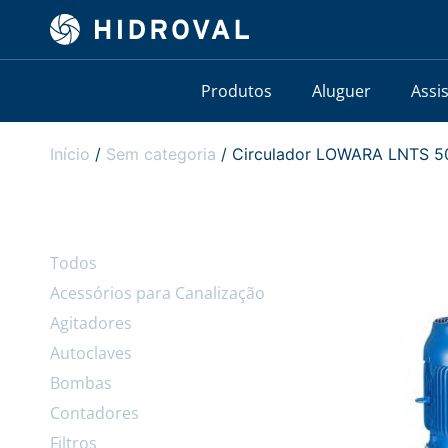
Produtos
Aluguer
Assi
Início
/
Sem categoria
/ Circulador LOWARA LNTS 50
Todos
Acessórios para Canalização
Agitadores
Autoclaves
Bombas
Contadores
Filtros