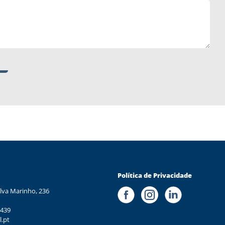
Política de Privacidade
lva Marinho, 236
 439
l.pt