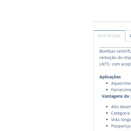
DESCRIÇÃO
Bombas centrífu
remoção do impu
LNTS: com acopl
Aplicações
Aquecimen
Fornecime
Vantagens do
Alto des
Categoria 
Vida long
Poupança 