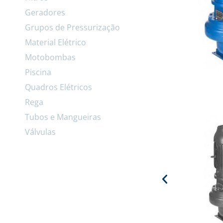
Geradores
Grupos de Pressurização
Material Elétrico
Motobombas
Piscina
Quadros Elétricos
Rega
Tubos e Mangueiras
Válvulas