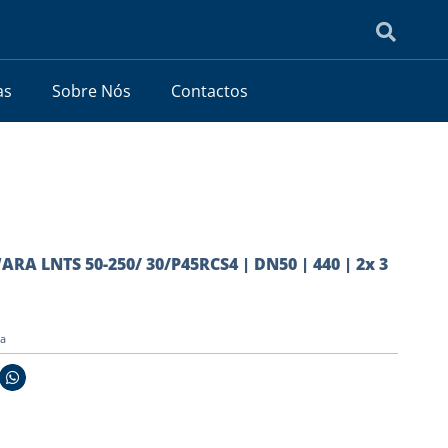
as
Sobre Nós
Contactos
RA LNTS 50-250/ 30/P45RCS4 | DN50 | 440 | 2x 3
ia