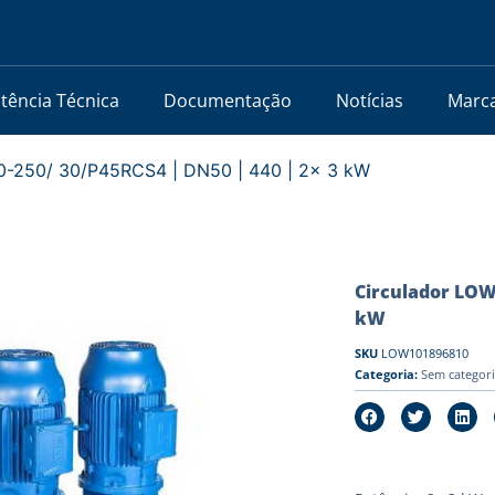
stência Técnica
Documentação
Notícias
Marc
-250/ 30/P45RCS4 | DN50 | 440 | 2x 3 kW
Circulador LOWA
kW
SKU
LOW101896810
Categoria:
Sem categor