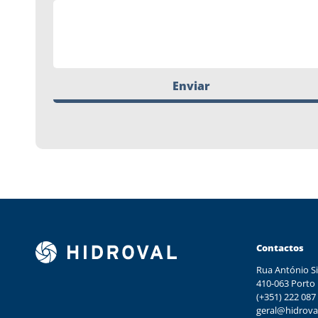
Enviar
Contactos
Rua António Si
410-063 Porto
(+351) 222 087
geral@hidrova