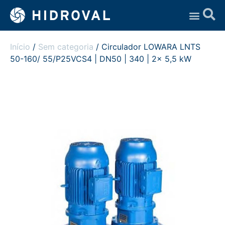
Assistência Técnica
Início
/
Sem categoria
/ Circulador LOWARA LNTS
50-160/ 55/P25VCS4 | DN50 | 340 | 2x 5,5 kW