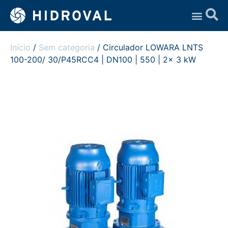
Assistência Técnica
Início
/
Sem categoria
/ Circulador LOWARA LNTS
100-200/ 30/P45RCC4 | DN100 | 550 | 2x 3 kW