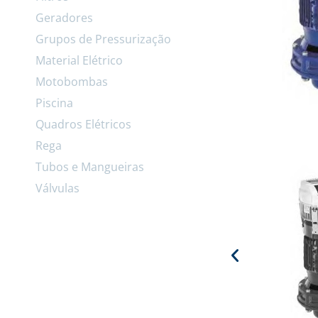
Geradores
Grupos de Pressurização
Material Elétrico
Motobombas
Piscina
Quadros Elétricos
Rega
Tubos e Mangueiras
Válvulas