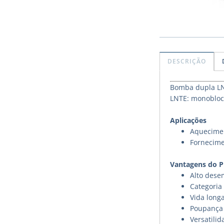
DESCRIÇÃO
Bomba dupla LNT
LNTE: monobloco
Aplicações
Aquecimen
Fornecime
Vantagens do 
Alto des
Categoria 
Vida long
Poupança 
Versatilid