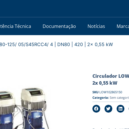
stência Técnica
Documentação
Notícias
Marc
0-125/ 05/S45RCC4/ 4 | DN80 | 420 | 2x 0,55 kW
Circulador LOW
2x 0,55 kW
SKU
LOW102865150
Categoria:
Sem categor