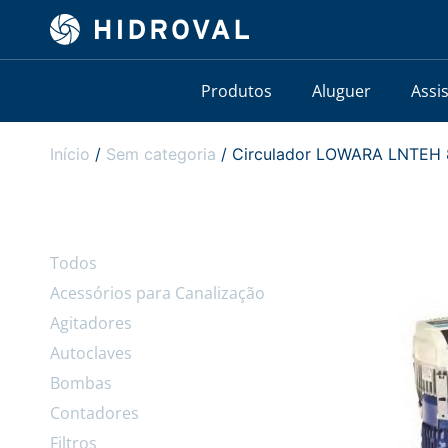
Produtos
Aluguer
Assi
Início
/
Sem categoria
/ Circulador LOWARA LNTEH 8
Todos
Acessórios para Canalização
Agitadores
Autoclaves
Bombas
Contadores
Filtros