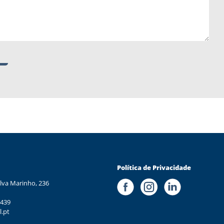
Política de Privacidade
lva Marinho, 236
 439
l.pt