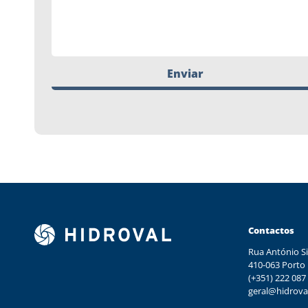
Enviar
Contactos
Rua António Si
410-063 Porto
(+351) 222 087
geral@hidrova