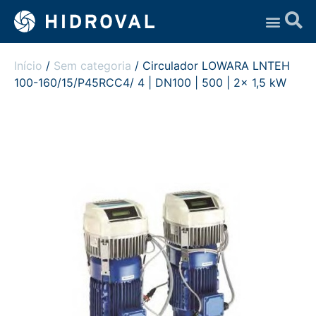
Assistência Técnica
Início
/
Sem categoria
/ Circulador LOWARA LNTEH
100-160/15/P45RCC4/ 4 | DN100 | 500 | 2x 1,5 kW