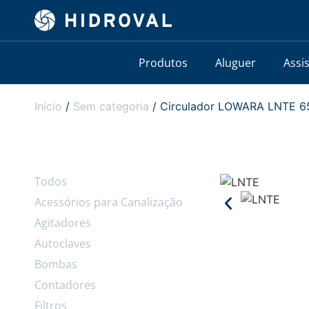
Produtos
Aluguer
Assi
Início
/
Sem categoria
/ Circulador LOWARA LNTE 65
Todos
Acessórios para Canalização
Agitadores
Autoclaves
Bombas
Contadores
Filtros