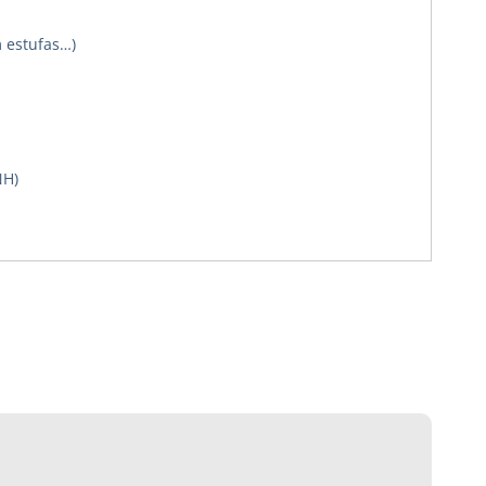
m estufas…)
NH)