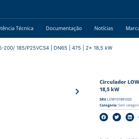
stência Técnica
Documentação
Notícias
Marc
-200/ 185/P25VCS4 | DN65 | 475 | 2x 18,5 kW
Circulador LOW
18,5 kW
SKU
LOW101891020
Categoria:
Sem categor