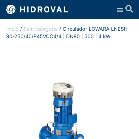
Assistência Técnica
Início
/
Sem categoria
/ Circulador LOWARA LNESH
80-250/40/P45VCC4/4 | DN80 | 500 | 4 kW