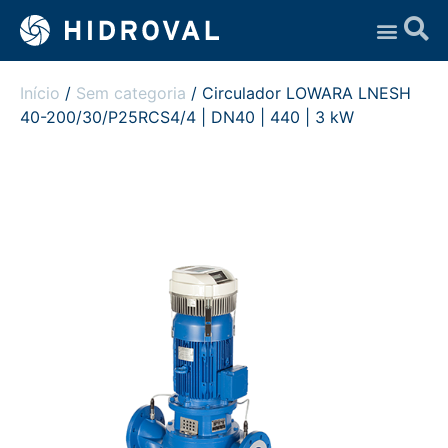
Assistência Técnica
Início
/
Sem categoria
/ Circulador LOWARA LNESH
40-200/30/P25RCS4/4 | DN40 | 440 | 3 kW