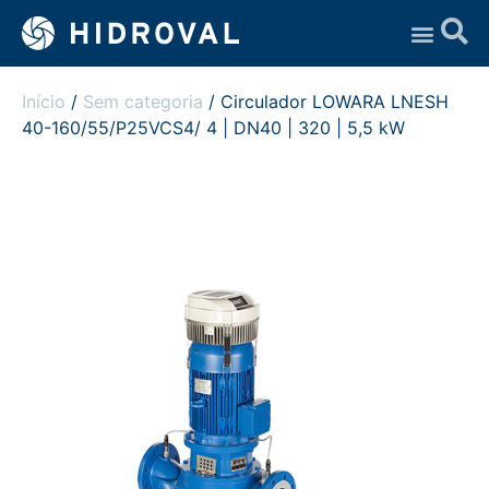
Assistência Técnica
Início
/
Sem categoria
/ Circulador LOWARA LNESH
40-160/55/P25VCS4/ 4 | DN40 | 320 | 5,5 kW