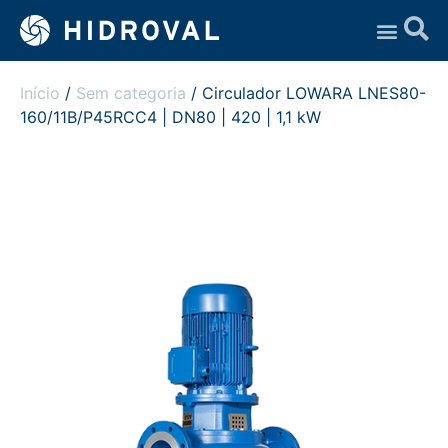
Assistência Técnica
Início
/
Sem categoria
/ Circulador LOWARA LNES80-
160/11B/P45RCC4 | DN80 | 420 | 1,1 kW