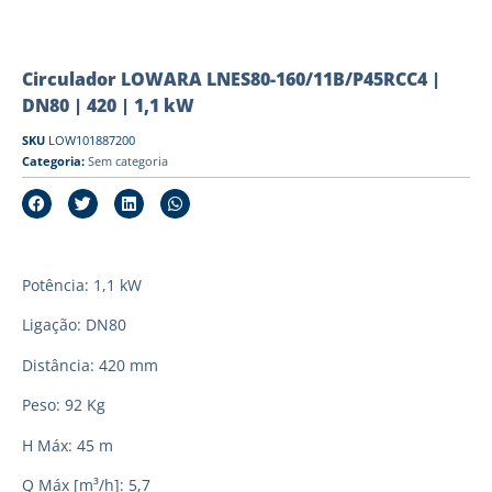
Circulador LOWARA LNES80-160/11B/P45RCC4 |
DN80 | 420 | 1,1 kW
SKU
LOW101887200
Categoria:
Sem categoria
Potência: 1,1 kW
Ligação: DN80
Distância: 420 mm
Peso: 92 Kg
H Máx: 45 m
Q Máx [m³/h]: 5,7