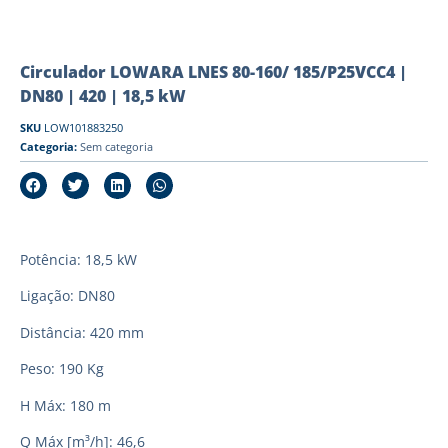
Circulador LOWARA LNES 80-160/ 185/P25VCC4 |
DN80 | 420 | 18,5 kW
SKU
LOW101883250
Categoria:
Sem categoria
Potência: 18,5 kW
Ligação: DN80
Distância: 420 mm
Peso: 190 Kg
H Máx: 180 m
Q Máx [m³/h]: 46,6