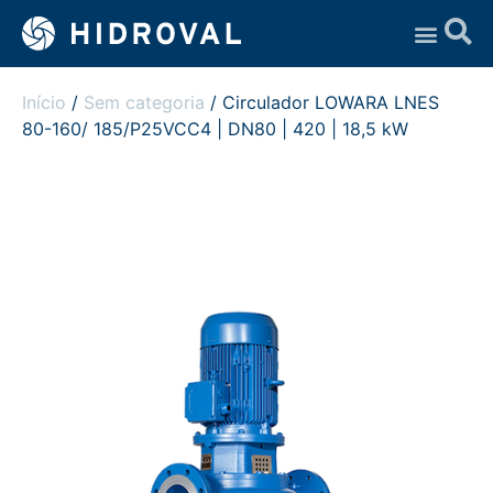
Assistência Técnica
Início
/
Sem categoria
/ Circulador LOWARA LNES
80-160/ 185/P25VCC4 | DN80 | 420 | 18,5 kW