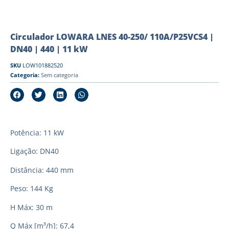
Circulador LOWARA LNES 40-250/ 110A/P25VCS4 |
DN40 | 440 | 11 kW
SKU
LOW101882520
Categoria:
Sem categoria
Potência: 11 kW
Ligação: DN40
Distância: 440 mm
Peso: 144 Kg
H Máx: 30 m
Q Máx [m³/h]: 67,4