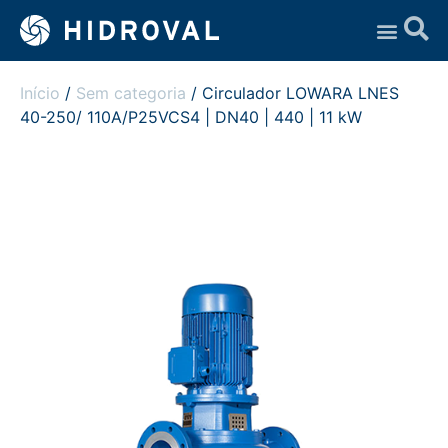
Assistência Técnica
Início
/
Sem categoria
/ Circulador LOWARA LNES
40-250/ 110A/P25VCS4 | DN40 | 440 | 11 kW