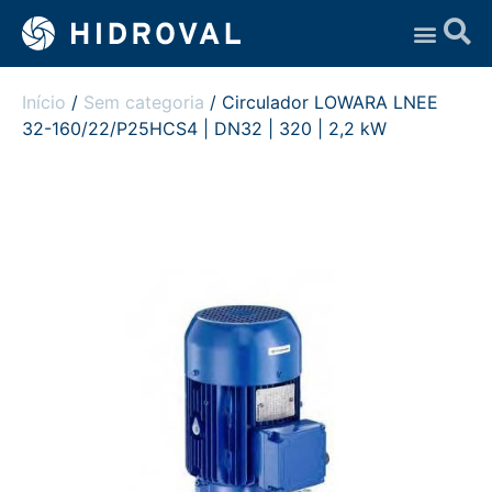
Assistência Técnica
Início
/
Sem categoria
/ Circulador LOWARA LNEE
32-160/22/P25HCS4 | DN32 | 320 | 2,2 kW