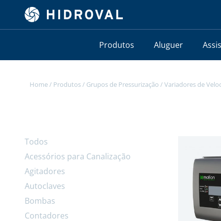
Produtos
Aluguer
Assi
Home
/
Produtos
/
Grupos de Pressurização
/
Variadores de Velo
Todos
Acessórios para Canalização
Agitadores
Autoclaves
Bombas
Contadores