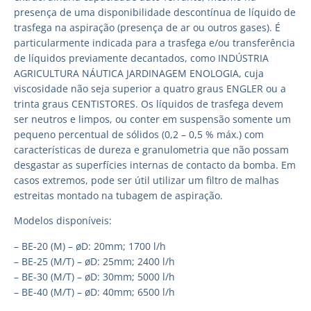
presença de uma disponibilidade descontínua de líquido de
trasfega na aspiração (presença de ar ou outros gases). É
particularmente indicada para a trasfega e/ou transferência
de líquidos previamente decantados, como INDÚSTRIA
AGRICULTURA NÁUTICA JARDINAGEM ENOLOGIA, cuja
viscosidade não seja superior a quatro graus ENGLER ou a
trinta graus CENTISTORES. Os líquidos de trasfega devem
ser neutros e limpos, ou conter em suspensão somente um
pequeno percentual de sólidos (0,2 – 0,5 % máx.) com
características de dureza e granulometria que não possam
desgastar as superfícies internas de contacto da bomba. Em
casos extremos, pode ser útil utilizar um filtro de malhas
estreitas montado na tubagem de aspiração.
Modelos disponíveis:
– BE-20 (M) – øD: 20mm; 1700 l/h
– BE-25 (M/T) – øD: 25mm; 2400 l/h
– BE-30 (M/T) – øD: 30mm; 5000 l/h
– BE-40 (M/T) – øD: 40mm; 6500 l/h