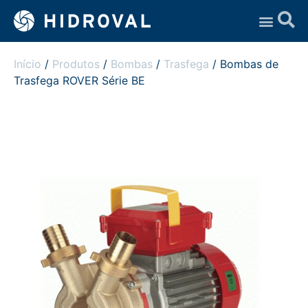
Assistência Técnica
Início
/
Produtos
/
Bombas
/
Trasfega
/ Bombas de
Trasfega ROVER Série BE