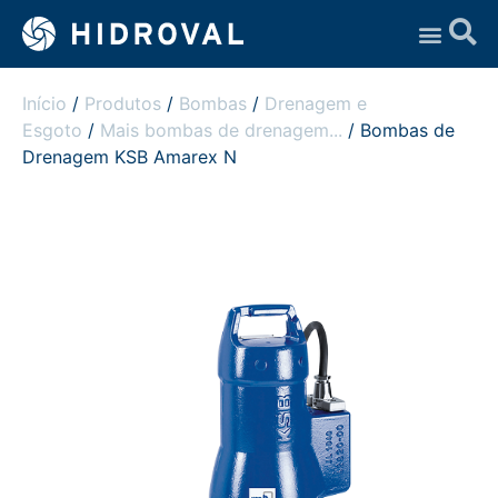
Assistência Técnica
Início
/
Produtos
/
Bombas
/
Drenagem e
Esgoto
/
Mais bombas de drenagem...
/ Bombas de
Drenagem KSB Amarex N