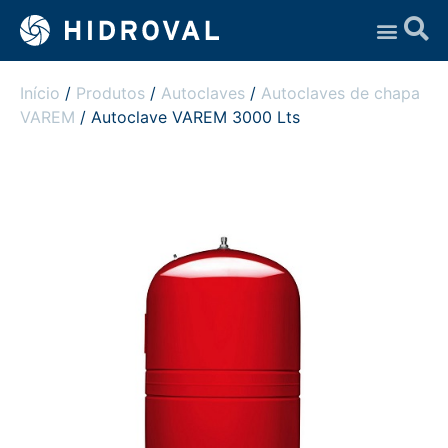
Assistência Técnica
Início
/
Produtos
/
Autoclaves
/
Autoclaves de chapa
VAREM
/ Autoclave VAREM 3000 Lts