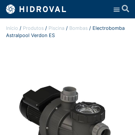
Assistência Técnica
Início
/
Produtos
/
Piscina
/
Bombas
/ Electrobomba
Astralpool Verdon ES