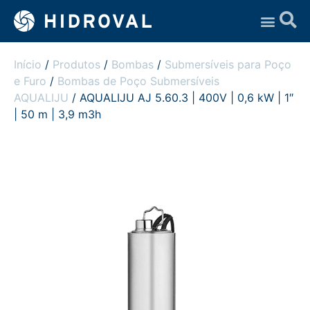
Assistência Técnica
Início
/
Produtos
/
Bombas
/
Submersíveis para Poço
e Furo
/
Bombas de Poço Submersíveis
AQUALIJU
/ AQUALIJU AJ 5.60.3 | 400V | 0,6 kW | 1″
| 50 m | 3,9 m3h