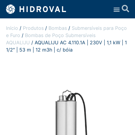
Assistência Técnica
Início
/
Produtos
/
Bombas
/
Submersíveis para Poço
e Furo
/
Bombas de Poço Submersíveis
AQUALIJU
/ AQUALIJU AC 4.110.1A | 230V | 1,1 kW | 1
1/2″ | 53 m | 12 m3h | c/ bóia