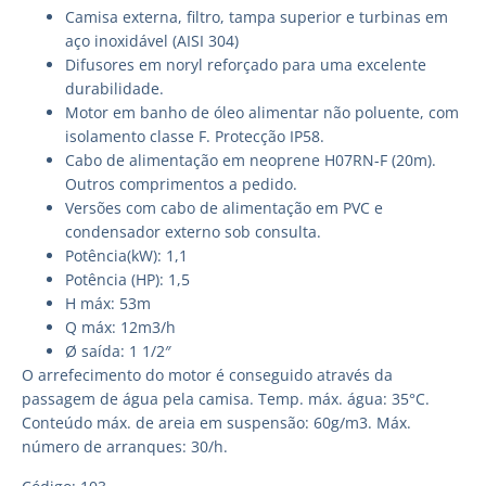
Camisa externa, filtro, tampa superior e turbinas em
aço inoxidável (AISI 304)
Difusores em noryl reforçado para uma excelente
durabilidade.
Motor em banho de óleo alimentar não poluente, com
isolamento classe F. Protecção IP58.
Cabo de alimentação em neoprene H07RN-F (20m).
Outros comprimentos a pedido.
Versões com cabo de alimentação em PVC e
condensador externo sob consulta.
Potência(kW): 1,1
Potência (HP): 1,5
H máx: 53m
Q máx: 12m3/h
Ø saída: 1 1/2″
O arrefecimento do motor é conseguido através da
passagem de água pela camisa. Temp. máx. água: 35°C.
Conteúdo máx. de areia em suspensão: 60g/m3. Máx.
número de arranques: 30/h.