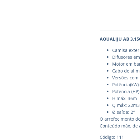
AQUALIJU AB 3.15
Camisa extern
Difusores em
Motor em ban
Cabo de alim
Versões com 
Potência(kW):
Potência (HP)
H máx: 36m
Q máx: 22m3
Ø saída: 2″
O arrefecimento do
Conteúdo máx. de 
Código: 111