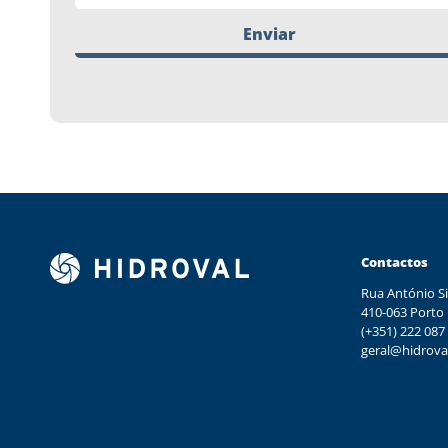
Enviar
Contactos
Rua António Si
410-063 Porto
(+351) 222 087
geral@hidrova