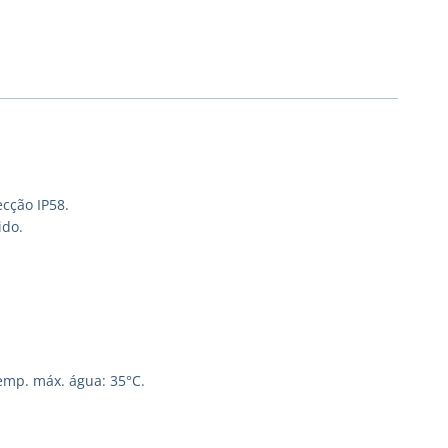
ecção IP58.
ido.
emp. máx. água: 35°C.