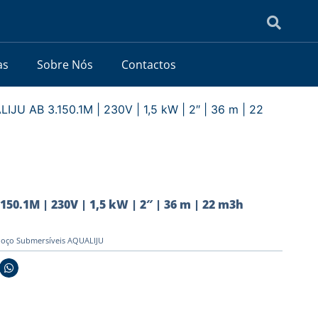
as
Sobre Nós
Contactos
IJU AB 3.150.1M | 230V | 1,5 kW | 2″ | 36 m | 22
50.1M | 230V | 1,5 kW | 2″ | 36 m | 22 m3h
oço Submersíveis AQUALIJU