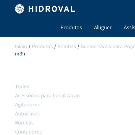
Produtos
Aluguer
Assi
Início
/
Produtos
/
Bombas
/
Submersíveis para Poço
m3h
Todos
Acessórios para Canalização
Agitadores
Autoclaves
Bombas
Contadores