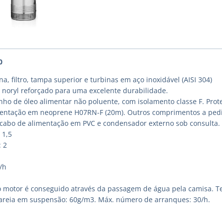
0
a, filtro, tampa superior e turbinas em aço inoxidável (AISI 304)
 noryl reforçado para uma excelente durabilidade.
ho de óleo alimentar não poluente, com isolamento classe F. Prot
entação em neoprene H07RN-F (20m). Outros comprimentos a ped
cabo de alimentação em PVC e condensador externo sob consulta.
 1,5
: 2
/h
 motor é conseguido através da passagem de água pela camisa. T
areia em suspensão: 60g/m3. Máx. número de arranques: 30/h.