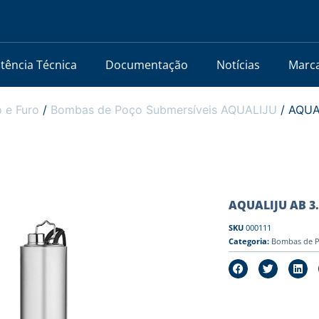
stência Técnica
Documentação
Notícias
Marc
 e Furo
/
Bombas de Poço Submersíveis AQUALIJU
/ AQUAL
AQUALIJU AB 3.1
SKU
000111
Categoria:
Bombas de P