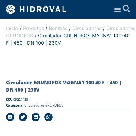
Assistência Técnica
Início
/
Produtos
/
Bombas
/
Circuladores
/
Circuladores
GRUNDFOS
/ Circulador GRUNDFOS MAGNA1 100-40
F | 450 | DN 100 | 230V
Circulador GRUNDFOS MAGNA1 100-40 F | 450 |
DN 100 | 230V
SKU
99221438
Categoria:
Circuladores GRUNDFOS