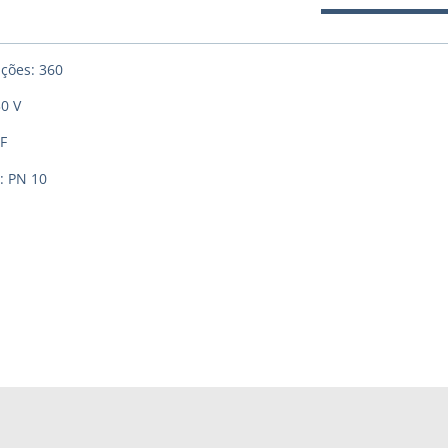
ações: 360
30 V
F
: PN 10