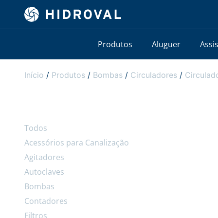
Produtos
Aluguer
Assi
Início
/
Produtos
/
Bombas
/
Circuladores
/
Circula
Todos
Acessórios para Canalização
Agitadores
Autoclaves
Bombas
Contadores
Filtros