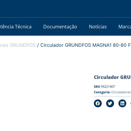
stência Técnica
Documentação
Notícias
Marc
dores GRUNDFOS
/ Circulador GRUNDFOS MAGNA1 80-80 F 
Circulador GRU
SKU
99221407
Categoria:
Circulador