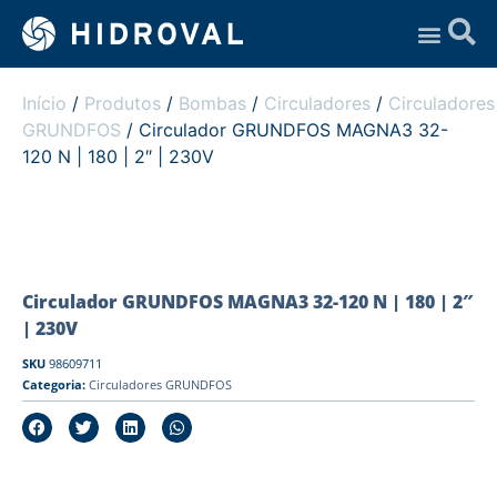
Assistência Técnica
Início
/
Produtos
/
Bombas
/
Circuladores
/
Circuladores
GRUNDFOS
/ Circulador GRUNDFOS MAGNA3 32-
120 N | 180 | 2″ | 230V
Circulador GRUNDFOS MAGNA3 32-120 N | 180 | 2″
| 230V
SKU
98609711
Categoria:
Circuladores GRUNDFOS