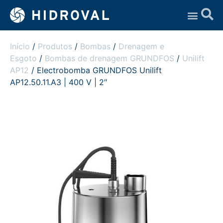
Assistência Técnica
Início
/
Produtos
/
Bombas
/
Drenagem e
Esgoto
/
Bombas de drenagem GRUNDFOS
/
Unilift
AP12
/ Electrobomba GRUNDFOS Unilift
AP12.50.11.A3 | 400 V | 2″