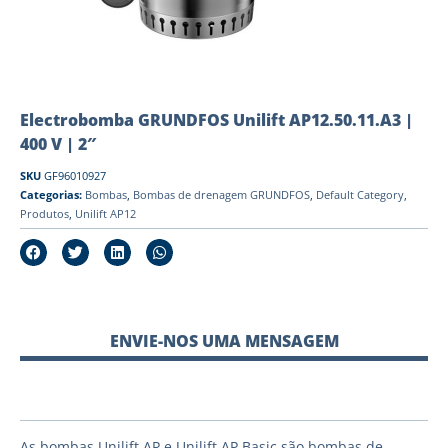
Electrobomba GRUNDFOS Unilift AP12.50.11.A3 |
400 V | 2″
SKU
GF96010927
Categorias:
Bombas
,
Bombas de drenagem GRUNDFOS
,
Default Category
,
Produtos
,
Unilift AP12
ENVIE-NOS UMA MENSAGEM
As bombas Unilift AP e Unilift AP Basic são bombas de