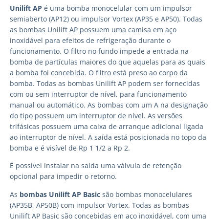
Unilift AP
é uma bomba monocelular com um impulsor
semiaberto (AP12) ou impulsor Vortex (AP35 e AP50). Todas
as bombas Unilift AP possuem uma camisa em aço
inoxidável para efeitos de refrigeração durante o
funcionamento. O filtro no fundo impede a entrada na
bomba de partículas maiores do que aquelas para as quais
a bomba foi concebida. O filtro está preso ao corpo da
bomba. Todas as bombas Unilift AP podem ser fornecidas
com ou sem interruptor de nível, para funcionamento
manual ou automático. As bombas com um A na designação
do tipo possuem um interruptor de nível. As versões
trifásicas possuem uma caixa de arranque adicional ligada
ao interruptor de nível. A saída está posicionada no topo da
bomba e é visível de Rp 1 1/2 a Rp 2.
É possível instalar na saída uma válvula de retenção
opcional para impedir o retorno.
As
bombas Unilift AP Basic
são bombas monocelulares
(AP35B, AP50B) com impulsor Vortex. Todas as bombas
Unilift AP Basic são concebidas em aço inoxidável, com uma