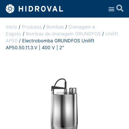
Assistência Técnica
Início
/
Produtos
/
Bombas
/
Drenagem e
Esgoto
/
Bombas de drenagem GRUNDFOS
/
Unilift
AP50
/ Electrobomba GRUNDFOS Unilift
AP50.50.11.3.V | 400 V | 2″