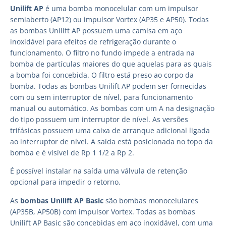
Unilift AP
é uma bomba monocelular com um impulsor
semiaberto (AP12) ou impulsor Vortex (AP35 e AP50). Todas
as bombas Unilift AP possuem uma camisa em aço
inoxidável para efeitos de refrigeração durante o
funcionamento. O filtro no fundo impede a entrada na
bomba de partículas maiores do que aquelas para as quais
a bomba foi concebida. O filtro está preso ao corpo da
bomba. Todas as bombas Unilift AP podem ser fornecidas
com ou sem interruptor de nível, para funcionamento
manual ou automático. As bombas com um A na designação
do tipo possuem um interruptor de nível. As versões
trifásicas possuem uma caixa de arranque adicional ligada
ao interruptor de nível. A saída está posicionada no topo da
bomba e é visível de Rp 1 1/2 a Rp 2.
É possível instalar na saída uma válvula de retenção
opcional para impedir o retorno.
As
bombas Unilift AP Basic
são bombas monocelulares
(AP35B, AP50B) com impulsor Vortex. Todas as bombas
Unilift AP Basic são concebidas em aço inoxidável, com uma