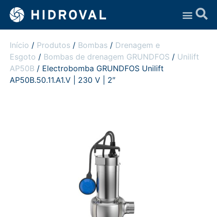
Assistência Técnica
Início
/
Produtos
/
Bombas
/
Drenagem e
Esgoto
/
Bombas de drenagem GRUNDFOS
/
Unilift
AP50B
/ Electrobomba GRUNDFOS Unilift
AP50B.50.11.A1.V | 230 V | 2″