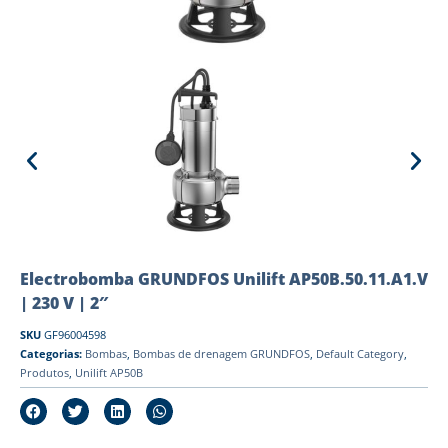
Electrobomba GRUNDFOS Unilift AP50B.50.11.A1.V
| 230 V | 2″
SKU
GF96004598
Categorias:
Bombas
,
Bombas de drenagem GRUNDFOS
,
Default Category
,
Produtos
,
Unilift AP50B