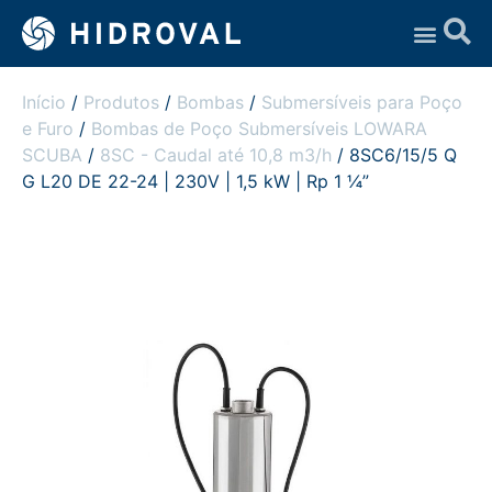
Assistência Técnica
Início
/
Produtos
/
Bombas
/
Submersíveis para Poço
e Furo
/
Bombas de Poço Submersíveis LOWARA
SCUBA
/
8SC - Caudal até 10,8 m3/h
/ 8SC6/15/5 Q
G L20 DE 22-24 | 230V | 1,5 kW | Rp 1 ¼”