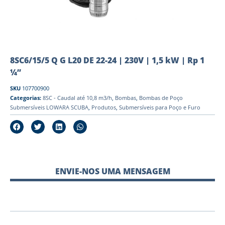
8SC6/15/5 Q G L20 DE 22-24 | 230V | 1,5 kW | Rp 1
¼”
SKU
107700900
Categorias:
8SC - Caudal até 10,8 m3/h
,
Bombas
,
Bombas de Poço
Submersíveis LOWARA SCUBA
,
Produtos
,
Submersíveis para Poço e Furo
ENVIE-NOS UMA MENSAGEM