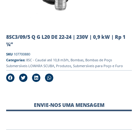
8SC3/09/5 Q G L20 DE 22-24 | 230V | 0,9 kW | Rp 1
¼”
SKU
107700880
Categorias:
8SC - Caudal até 10,8 m3/h
,
Bombas
,
Bombas de Poço
Submersíveis LOWARA SCUBA
,
Produtos
,
Submersíveis para Poço e Furo
ENVIE-NOS UMA MENSAGEM