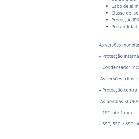
Cabo de alim
Classe de iso
Protecção IP
Profundidad
As versões monofá
– Protecção intern
– Condensador inco
As versões trifási
– Protecção contra 
As bombas SCUBA p
– 1SC: até 1 mm.
– 3SC, 5SC e 8SC: 