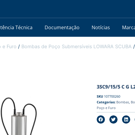
stência Técnica
Documentação
Notícias
Marc
 e Furo
/
Bombas de Poço Submersíveis LOWARA SCUBA
/
3SC9/15/5 C G L2
SKU
107700260
Categorias:
Bombas
,
Bo
Poço e Furo