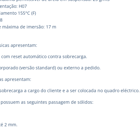
entação: H07
lamento 155°C (F)
68
e máxima de imersão: 17 m
sicas apresentam:
a com reset automático contra sobrecarga.
rporado (versão standard) ou externo a pedido.
cas apresentam:
sobrecarga a cargo do cliente e a ser colocada no quadro eléctrico.
ossuem as seguintes passagem de sólidos:
até 2 mm.