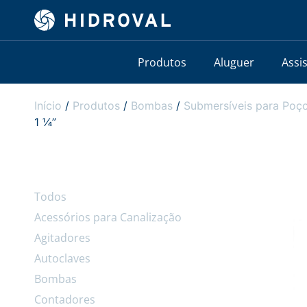
Produtos
Aluguer
Assi
Início
/
Produtos
/
Bombas
/
Submersíveis para Poço
1 ¼”
Todos
Acessórios para Canalização
Agitadores
Autoclaves
Bombas
Contadores