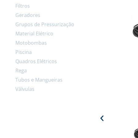
Filtros
Geradores
Grupos de Pressurização
Material Elétrico
Motobombas
Piscina
Quadros Elétricos
Rega
Tubos e Mangueiras
Válvulas