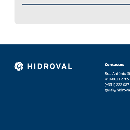
Contactos
Rua António Si
410-063 Porto
(+351) 222 087
geral@hidrova