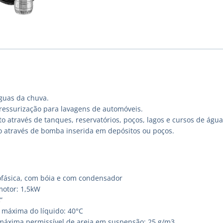
guas da chuva.
ressurização para lavagens de automóveis.
 através de tanques, reservatórios, poços, lagos e cursos de água
o através de bomba inserida em depósitos ou poços.
fásica, com bóia e com condensador
motor: 1,5kW
”
máxima do líquido: 40°C
áxima permissível de areia em suspensão: 25 g/m3