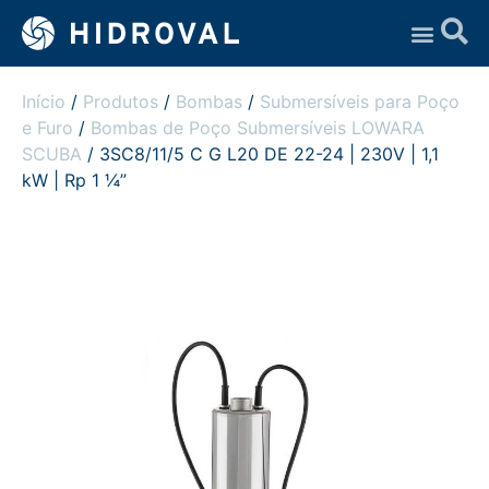
Assistência Técnica
Início
/
Produtos
/
Bombas
/
Submersíveis para Poço
e Furo
/
Bombas de Poço Submersíveis LOWARA
SCUBA
/ 3SC8/11/5 C G L20 DE 22-24 | 230V | 1,1
kW | Rp 1 ¼”