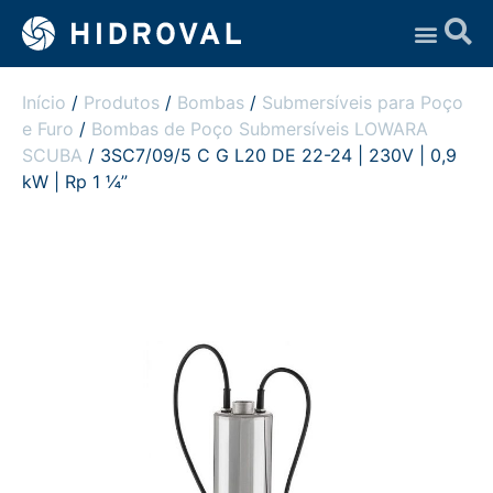
Assistência Técnica
Início
/
Produtos
/
Bombas
/
Submersíveis para Poço
e Furo
/
Bombas de Poço Submersíveis LOWARA
SCUBA
/ 3SC7/09/5 C G L20 DE 22-24 | 230V | 0,9
kW | Rp 1 ¼”