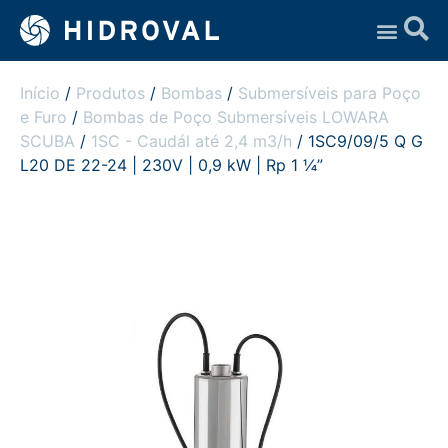
Assistência Técnica
Início
/
Produtos
/
Bombas
/
Submersíveis para Poço
e Furo
/
Bombas de Poço Submersíveis LOWARA
SCUBA
/
1SC - Caudál até 2,4 m3/h
/ 1SC9/09/5 Q G
L20 DE 22-24 | 230V | 0,9 kW | Rp 1 ¼”