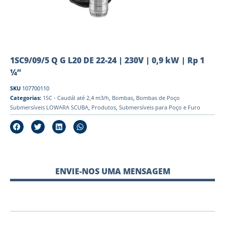
1SC9/09/5 Q G L20 DE 22-24 | 230V | 0,9 kW | Rp 1
¼”
SKU
107700110
Categorias:
1SC - Caudál até 2,4 m3/h
,
Bombas
,
Bombas de Poço
Submersíveis LOWARA SCUBA
,
Produtos
,
Submersíveis para Poço e Furo
ENVIE-NOS UMA MENSAGEM