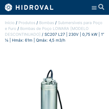
Assistência Técnica
Início
/
Produtos
/
Bombas
/
Submersíveis para Poço
e Furo
/
Bombas de Poço LOWARA [MODELO
DESCONTINUADO]
/ SC207 L27 | 230V | 0,75 kW | 1”
¼ | Hmáx: 61m | Qmáx: 4,5 m3/h