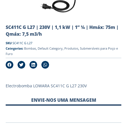
SC411C G L27 | 230V | 1,1 kW | 1” ¼ | Hmáx: 75m |
Qmáx: 7,5 m3/h
SKU
SC411C G L27
Categorias:
Bombas
,
Default Category
,
Produtos
,
Submersíveis para Poço e
Furo
Electrobomba LOWARA SC411C G L27 230V
ENVIE-NOS UMA MENSAGEM