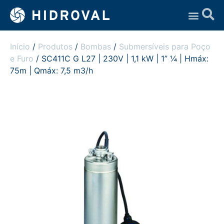
Assistência Técnica
Início
/
Produtos
/
Bombas
/
Submersíveis para Poço
e Furo
/ SC411C G L27 | 230V | 1,1 kW | 1” ¼ | Hmáx:
75m | Qmáx: 7,5 m3/h