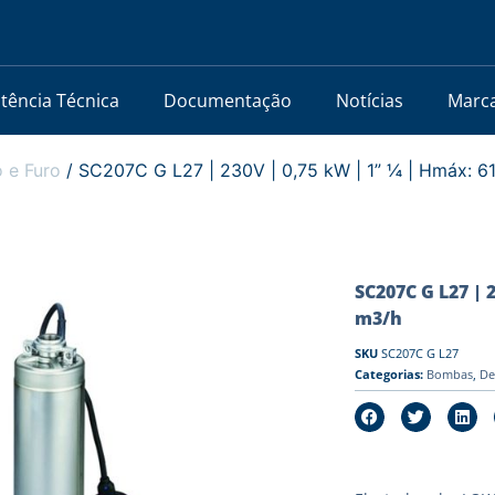
stência Técnica
Documentação
Notícias
Marc
 e Furo
/ SC207C G L27 | 230V | 0,75 kW | 1” ¼ | Hmáx: 6
SC207C G L27 | 
m3/h
SKU
SC207C G L27
Categorias:
Bombas
,
De