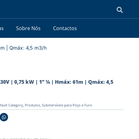
as
Sobre Nós
Contactos
1m | Qmáx: 4,5 m3/h
230V | 0,75 kW | 1” ¼ | Hmáx: 61m | Qmáx: 4,5
fault Category
,
Produtos
,
Submersíveis para Poço e Furo