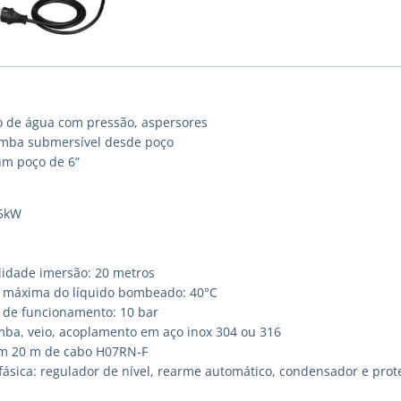
 de água com pressão, aspersores
mba submersível desde poço
m poço de 6”
75kW
idade imersão: 20 metros
 máxima do líquido bombeado: 40°C
 de funcionamento: 10 bar
ba, veio, acoplamento em aço inox 304 ou 316
om 20 m de cabo H07RN-F
ásica: regulador de nível, rearme automático, condensador e prot