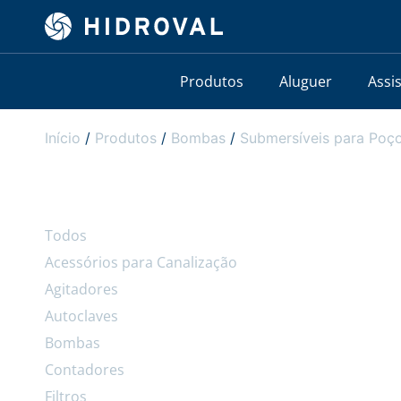
Produtos
Aluguer
Assi
Início
/
Produtos
/
Bombas
/
Submersíveis para Poço
Todos
Acessórios para Canalização
Agitadores
Autoclaves
Bombas
Contadores
Filtros