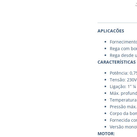
APLICACÕES
Fornecimento
Rega com bo
Rega desde u
CARACTERÍSTICAS
Potência: 0,
Tensão: 230V
Ligação: 1” ¼
Máx. profund
Temperatura
Pressão máx.
Corpo da bom
Fornecida c
Versão monof
MOTOR: