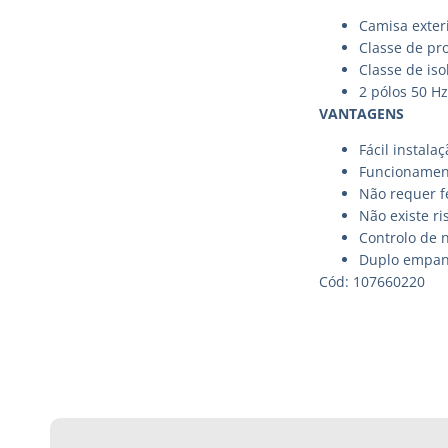
Camisa exteri
Classe de pro
Classe de is
2 pólos 50 H
VANTAGENS
Fácil instalaç
Funcionament
Não requer f
Não existe ri
Controlo de 
Duplo empan
Cód: 107660220