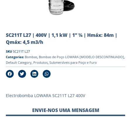
SC211T L27 | 400V | 1,1 kW | 1” ¼ | Hmáx: 84m |
Qmáx: 4,5 m3/h
SKU
SC211T L27
Categorias:
Bombas
,
Bombas de Poço LOWARA [MODELO DESCONTINUADO]
,
Default Category
,
Produtos
,
Submersíveis para Poço e Furo
Electrobomba LOWARA SC211T L27 400V
ENVIE-NOS UMA MENSAGEM