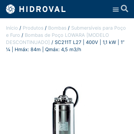
Assistência Técnica
Início
/
Produtos
/
Bombas
/
Submersíveis para Poço
e Furo
/
Bombas de Poço LOWARA [MODELO
DESCONTINUADO]
/ SC211T L27 | 400V | 1,1 kW | 1”
¼ | Hmáx: 84m | Qmáx: 4,5 m3/h