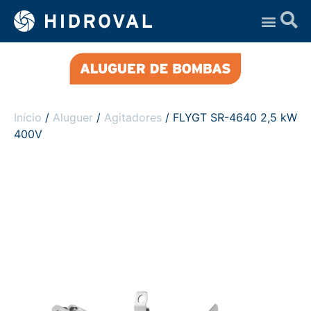
Assistência Técnica
Início
/
Aluguer
/
Agitadores
/ FLYGT SR-4640 2,5 kW
400V