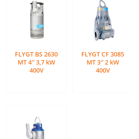
FLYGT BS 2630
FLYGT CF 3085
MT 4″ 3,7 kW
MT 3″ 2 kW
400V
400V
Ler mais
Ler mais