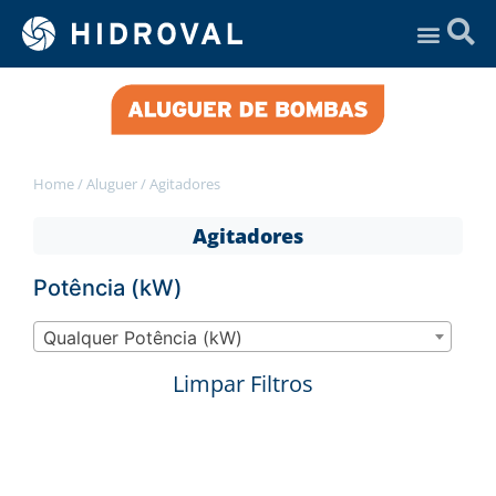
Assistência Técnica
Home
/
Aluguer
/
Agitadores
Agitadores
Potência (kW)
Qualquer Potência (kW)
Limpar Filtros