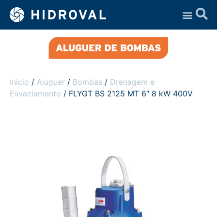
Assistência Técnica
Início
/
Aluguer
/
Bombas
/
Drenagem e
Esvaziamento
/ FLYGT BS 2125 MT 6″ 8 kW 400V