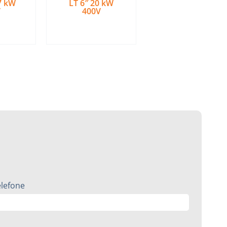
7 kW
LT 6″ 20 kW
V
400V
is
Ler mais
elefone