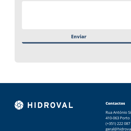
Enviar
Contactos
Rua António Si
410-063 Porto
(+351) 222 087
geral@hidrova