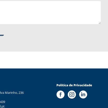
Política de Privacidade
lva Marinho, 236
 439
l.pt