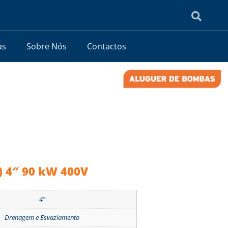
as
Sobre Nós
Contactos
) 4″ 90 kW 400V
4”
Drenagem e Esvaziamento