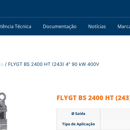
stência Técnica
Documentação
Notícias
Marc
to
/ FLYGT BS 2400 HT (243) 4″ 90 kW 400V
FLYGT BS 2400 HT (243
Ø Saída
Tipo de Aplicação