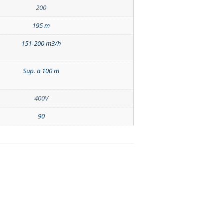
200
195 m
151-200 m3/h
Sup. a 100 m
400V
90