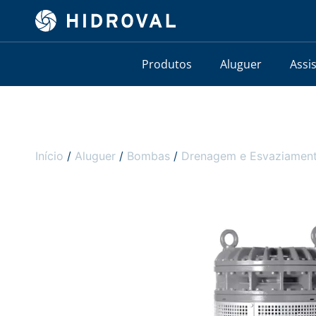
Produtos
Aluguer
Assi
Início
/
Aluguer
/
Bombas
/
Drenagem e Esvaziamen