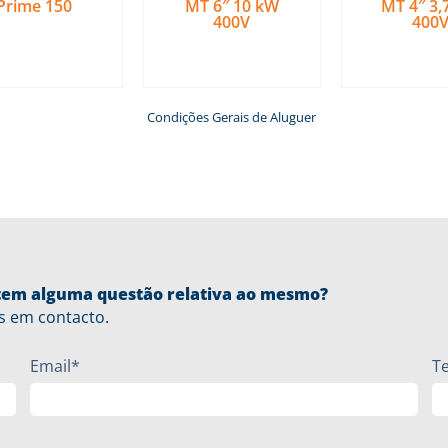
Prime 150
MT 6″ 10 kW
MT 4″ 3,
400V
400
Ler mais
Ler mais
Ler ma
Condições Gerais de Aluguer
u tem alguma questão relativa ao mesmo?
s em contacto.
Email*
T