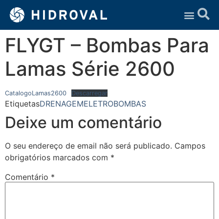
Assistência Técnica
FLYGT – Bombas Para
Lamas Série 2600
CatalogoLamas2600
Descarregar
Etiquetas
DRENAGEM
ELETROBOMBAS
Deixe um comentário
O seu endereço de email não será publicado.
Campos
obrigatórios marcados com
*
Comentário
*