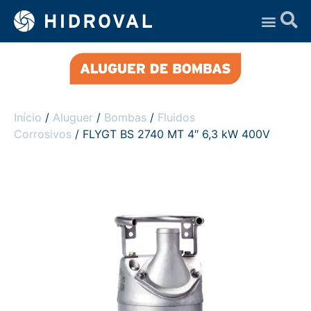
Assistência Técnica
Início
/
Aluguer
/
Bombas
/
Fluidos
Corrosivos
/ FLYGT BS 2740 MT 4″ 6,3 kW 400V