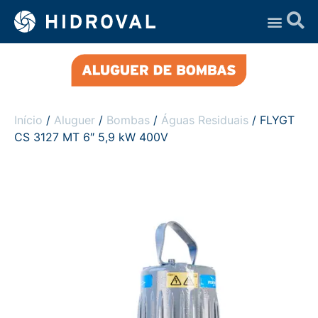
Assistência Técnica
Início
/
Aluguer
/
Bombas
/
Águas Residuais
/ FLYGT
CS 3127 MT 6″ 5,9 kW 400V