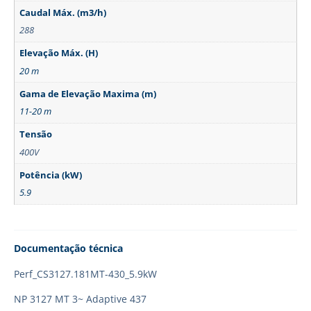
Caudal Máx. (m3/h)
288
Elevação Máx. (H)
20 m
Gama de Elevação Maxima (m)
11-20 m
Tensão
400V
Potência (kW)
5.9
Documentação técnica
Perf_CS3127.181MT-430_5.9kW
NP 3127 MT 3~ Adaptive 437