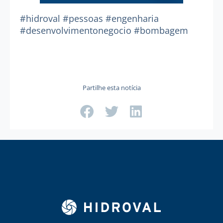
#hidrova
l
#pessoas
#engenharia
#desenvolvimentonegocio
#bombagem
Partilhe esta notícia