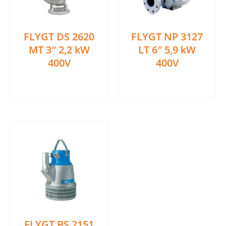
FLYGT DS 2620
FLYGT NP 3127
MT 3″ 2,2 kW
LT 6″ 5,9 kW
400V
400V
Ler mais
Ler mais
FLYGT BS 2151