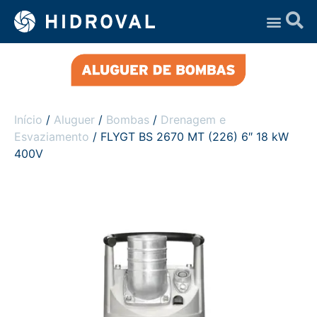
Assistência Técnica
Início
/
Aluguer
/
Bombas
/
Drenagem e
Esvaziamento
/ FLYGT BS 2670 MT (226) 6″ 18 kW
400V