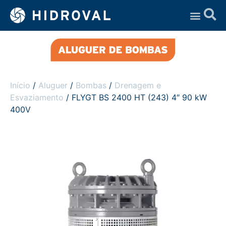
Assistência Técnica
Início
/
Aluguer
/
Bombas
/
Drenagem e
Esvaziamento
/ FLYGT BS 2400 HT (243) 4″ 90 kW
400V