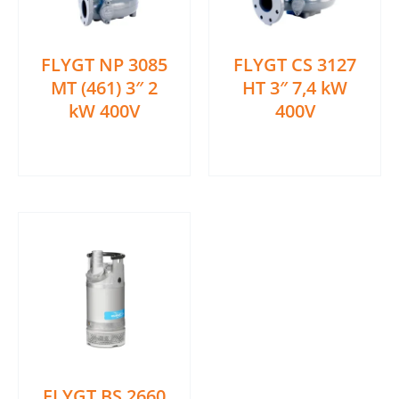
FLYGT NP 3085
FLYGT CS 3127
MT (461) 3″ 2
HT 3″ 7,4 kW
kW 400V
400V
Ler mais
Ler mais
FLYGT BS 2660