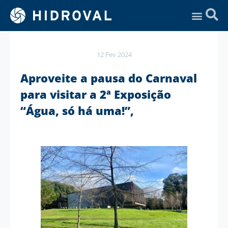
Assistência Técnica
12 Fev 2024
Aproveite a pausa do Carnaval
para visitar a 2ª Exposição
“Água, só há uma!”,