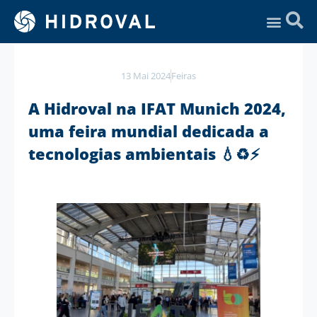
Assistência Técnica
13 Mai 2024
Feiras
A Hidroval na IFAT Munich 2024,
uma feira mundial dedicada a
tecnologias ambientais 💧♻️⚡️