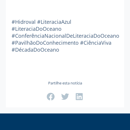
#Hidroval #LiteraciaAzul
#LiteraciaDoOceano
#ConferênciaNacionalDeLiteraciaDoOceano
#PavilhãoDoConhecimento #CiênciaViva
#DécadaDoOceano
Partilhe esta notícia