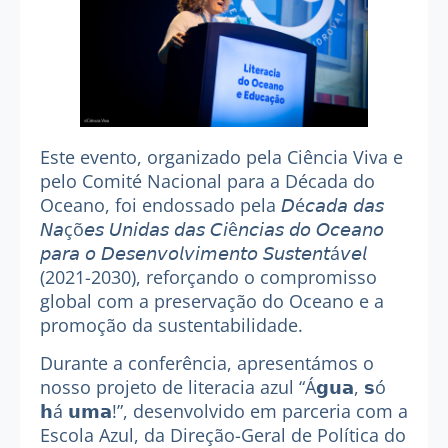
Este evento, organizado pela Ciência Viva e
pelo Comité Nacional para a Década do
Oceano, foi endossado pela 𝘋é𝘤𝘢𝘥𝘢 𝘥𝘢𝘴
𝘕𝘢çõ𝘦𝘴 𝘜𝘯𝘪𝘥𝘢𝘴 𝘥𝘢𝘴 𝘊𝘪ê𝘯𝘤𝘪𝘢𝘴 𝘥𝘰 𝘖𝘤𝘦𝘢𝘯𝘰
𝘱𝘢𝘳𝘢 𝘰 𝘋𝘦𝘴𝘦𝘯𝘷𝘰𝘭𝘷𝘪𝘮𝘦𝘯𝘵𝘰 𝘚𝘶𝘴𝘵𝘦𝘯𝘵á𝘷𝘦𝘭
(2021-2030), reforçando o compromisso
global com a preservação do Oceano e a
promoção da sustentabilidade.
Durante a conferência, apresentámos o
nosso
projeto de literacia azul “Á𝗴𝘂𝗮, 𝘀ó
𝗵á 𝘂𝗺𝗮!”
, desenvolvido em parceria com a
Escola Azul
, da Direção-Geral de Política do