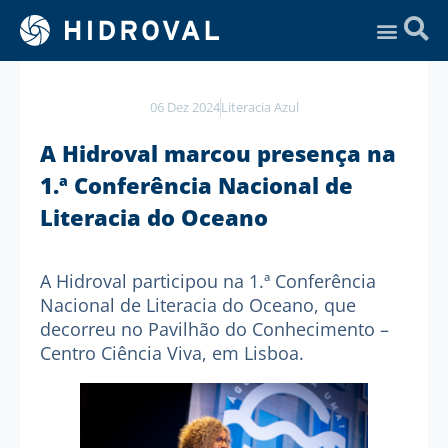
Assistência Técnica
06 Dez 2024
Literacia Azul
A Hidroval marcou presença na
1.ª Conferência Nacional de
Literacia do Oceano
A
Hidroval
participou na 1.ª
Conferência
Nacional de Literacia do Oceano
, que
decorreu no Pavilhão do Conhecimento –
Centro Ciência Viva, em Lisboa.